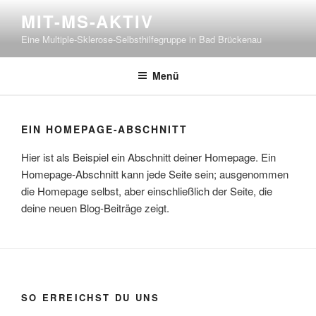
Zum
MIT-MS-AKTIV
Inhalt
Eine Multiple-Sklerose-Selbsthilfegruppe in Bad Brückenau
springen
Menü
EIN HOMEPAGE-ABSCHNITT
Hier ist als Beispiel ein Abschnitt deiner Homepage. Ein
Homepage-Abschnitt kann jede Seite sein; ausgenommen
die Homepage selbst, aber einschließlich der Seite, die
deine neuen Blog-Beiträge zeigt.
SO ERREICHST DU UNS