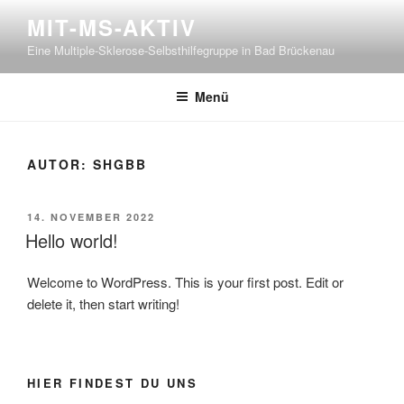
Zum
MIT-MS-AKTIV
Inhalt
Eine Multiple-Sklerose-Selbsthilfegruppe in Bad Brückenau
springen
Menü
AUTOR:
SHGBB
VERÖFFENTLICHT
14. NOVEMBER 2022
AM
Hello world!
Welcome to WordPress. This is your first post. Edit or
delete it, then start writing!
HIER FINDEST DU UNS